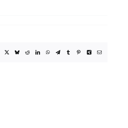
Facebook
X
Bluesky
Reddit
LinkedIn
WhatsApp
Telegram
Tumblr
Pinterest
Xing
E-
mail